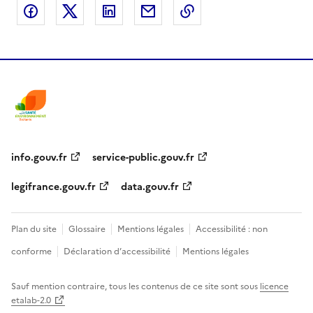
Partager sur Facebook
Partager sur X
Partager sur LinkedIn
Partager par email
Copier le lien de la 
info.gouv.fr
service-public.gouv.fr
legifrance.gouv.fr
data.gouv.fr
Plan du site
Glossaire
Mentions légales
Accessibilité : non
conforme
Déclaration d’accessibilité
Mentions légales
Sauf mention contraire, tous les contenus de ce site sont sous
licence
etalab-2.0