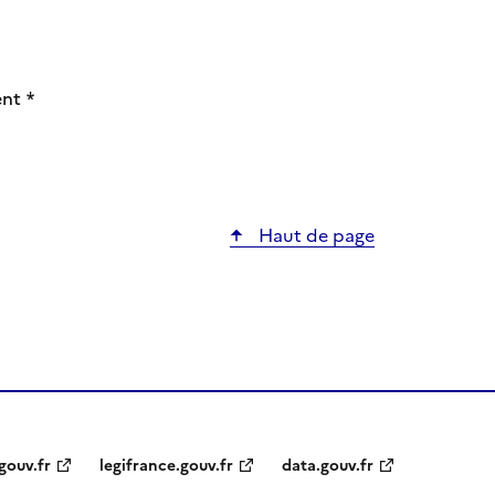
ent
*
Haut de page
gouv.fr
legifrance.gouv.fr
data.gouv.fr