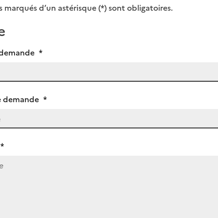
 marqués d’un astérisque (*) sont obligatoires.
e
e demande
*
re demande
*
*