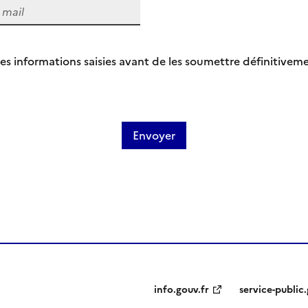
ié les informations saisies avant de les soumettre définitivem
info.gouv.fr
service-public.