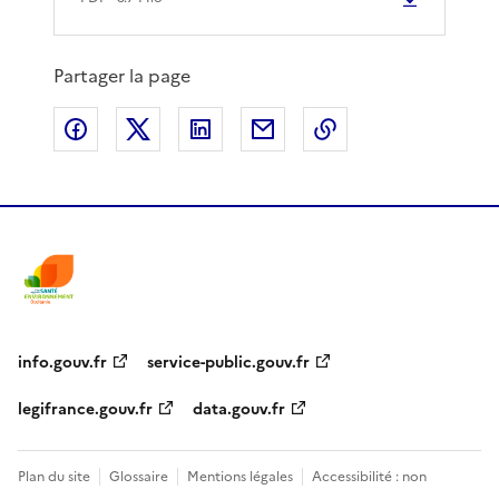
Partager la page
Partager sur Facebook
Partager sur X
Partager sur LinkedIn
Partager par email
Copier le lien de 
info.gouv.fr
service-public.gouv.fr
legifrance.gouv.fr
data.gouv.fr
Plan du site
Glossaire
Mentions légales
Accessibilité : non