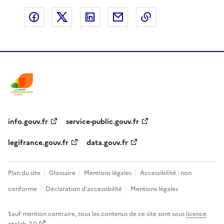
Partager sur Facebook
Partager sur X
Partager sur LinkedIn
Partager par email
Copier le lien de 
info.gouv.fr
service-public.gouv.fr
legifrance.gouv.fr
data.gouv.fr
Plan du site
Glossaire
Mentions légales
Accessibilité : non
conforme
Déclaration d’accessibilité
Mentions légales
Sauf mention contraire, tous les contenus de ce site sont sous
licence
etalab-2.0