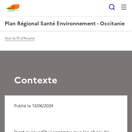
Reche
Plan Régional Santé Environnement - Occitanie
Voir le fil d'Ariane
Contexte
Publié le 13/06/2024
Il est aujourd’hui reconnu que les choix de