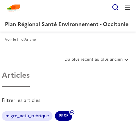
Reche
Plan Régional Santé Environnement - Occitanie
Voir le fil d'Ariane
T
Du plus récent au plus ancien
r
i
Articles
e
r
l
e
Filtrer les articles
s
a
r
migre_actu_rubrique
PRSE
(
t
i
f
c
i