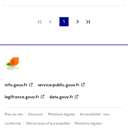
Première page
Page précédente
1
Page suivante
Dernière page
info.gouv.fr
service-public.gouv.fr
legifrance.gouv.fr
data.gouv.fr
Plan du site
Glossaire
Mentions légales
Accessibilité : non
conforme
Déclaration d’accessibilité
Mentions légales