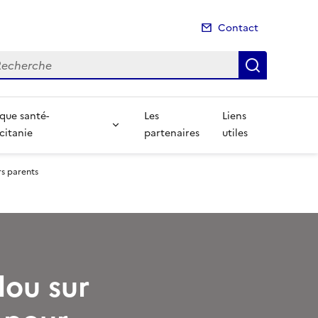
Contact
cherche
Recherch
ique santé-
Les
Liens
citanie
partenaires
utiles
rs parents
lou sur