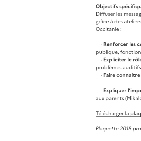
Objectifs spécifiq
Diffuser les messag
grâce à des atelier
Occitanie :
Renforcer les 
-
publique, fonctionn
Expliciter le r
-
problèmes auditifs
Faire connaitre 
-
Expliquer l’impo
-
aux parents (Mikal
Télécharger la pla
Plaquette 2018 pr