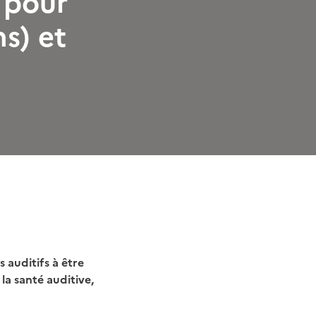
f pour
ns) et
 auditifs à être
la santé auditive,