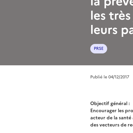
la prév
les trè
leurs p
PRSE
Publié le 04/12/2017
Objectif général :
Encourager les prof
acteur de la santé 
des vecteurs de r