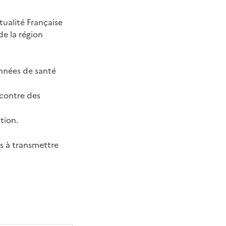
tualité Française
de la région
onnées de santé
ncontre des
tion.
ls à transmettre