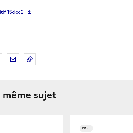
itif 15dec2
 Facebook
er sur X
Partager sur LinkedIn
Partager par email
Copier le lien de la page dans le presse-pap
e même sujet
PRSE